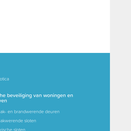
tica
che beveiliging van woningen en
ven
aak- en brandwerende deuren
aakwerende sloten
rische sloten