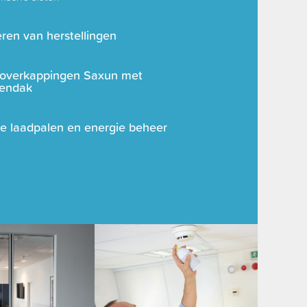
ren van herstellingen
soverkappingen Saxun met
lendak
e laadpalen en energie beheer