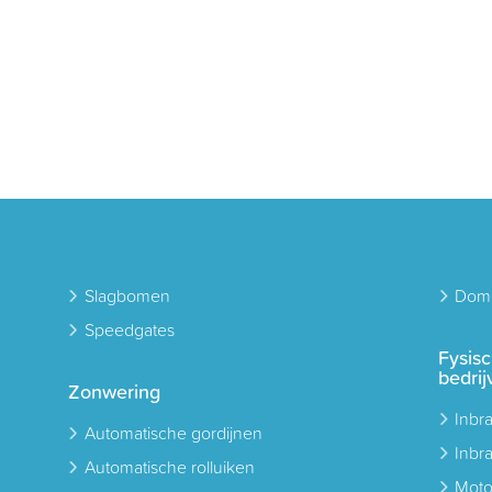
Slagbomen
Domo
Speedgates
Fysis
bedrij
Zonwering
Inbr
Automatische gordijnen
Inbr
Automatische rolluiken
Moto