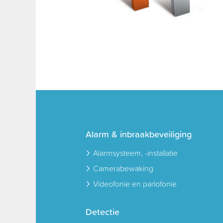
Alarm & inbraakbeveiliging
Alarmsysteem, -installatie
Camerabewaking
Videofonie en parlofonie
Detectie