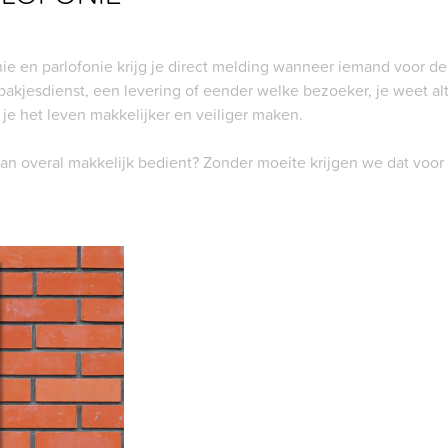
e en parlofonie krijg je direct melding wanneer iemand voor de 
pakjesdienst, een levering of eender welke bezoeker, je weet alt
je het leven makkelijker en veiliger maken.
van overal makkelijk bedient? Zonder moeite krijgen we dat voor