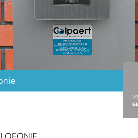
onie
VR
G
RLOFONIE