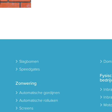
Slagbomen
Domo
Speedgates
Fysis
bedrij
Zonwering
Inbr
Automatische gordijnen
Inbr
Automatische rolluiken
Moto
Screens