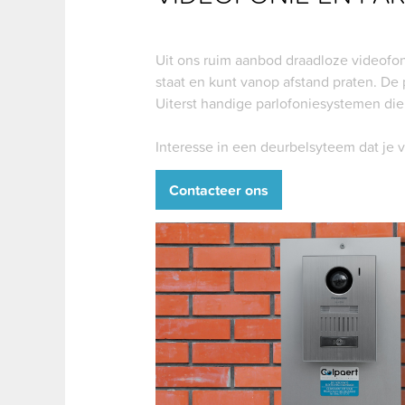
Uit ons ruim aanbod draadloze videofoni
staat en kunt vanop afstand praten. De 
Uiterst handige parlofoniesystemen die 
Interesse in een deurbelsyteem dat je 
Contacteer ons