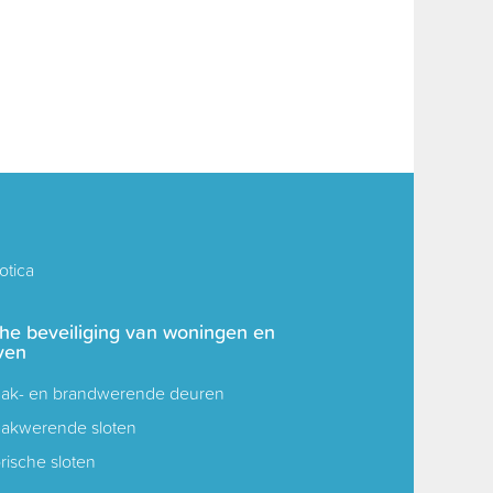
tica
che beveiliging van woningen en
ven
aak- en brandwerende deuren
aakwerende sloten
rische sloten