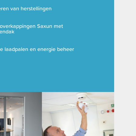
ren van herstellingen
soverkappingen Saxun met
lendak
e laadpalen en energie beheer